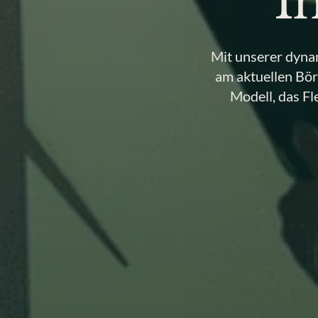
I
Mit unserer dyna
am aktuellen Börs
Modell, das Fl