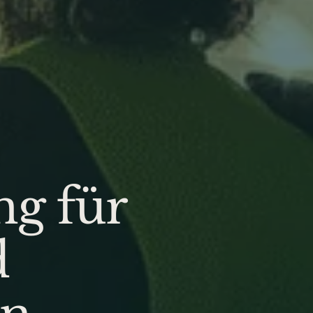
ng für
d